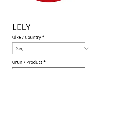
LELY
Ülke / Country
*
Ürün / Product
*
Web Adresi / Web Address
www.lely.com