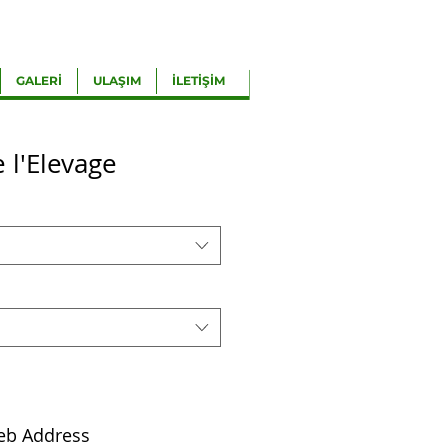
GALERİ
ULAŞIM
İLETİŞİM
l'Elevage
eb Address