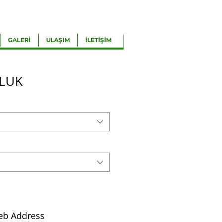
GALERİ
ULAŞIM
İLETİŞİM
LLUK
eb Address