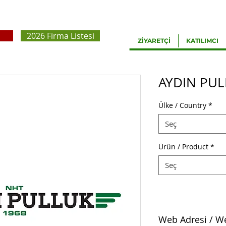
2026 Firma Listesi
ZİYARETÇİ
KATILIMCI
AYDIN PU
Ülke / Country
*
Seç
Ürün / Product
*
Seç
Web Adresi / W