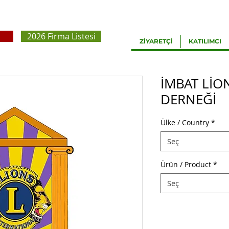
2026 Firma Listesi
ZİYARETÇİ
KATILIMCI
İMBAT LİO
DERNEĞİ
Ülke / Country
*
Seç
Ürün / Product
*
Seç