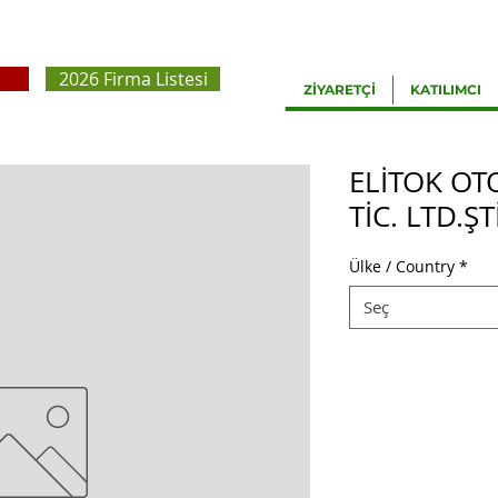
2026 Firma Listesi
ZİYARETÇİ
KATILIMCI
ELİTOK OT
TİC. LTD.ŞTİ
Ülke / Country
*
Seç