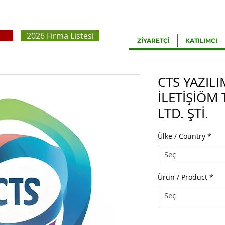
2026 Firma Listesi
ZİYARETÇİ
KATILIMCI
CTS YAZILI
İLETİŞİÖM 
LTD. ŞTİ.
Ülke / Country
*
Seç
Ürün / Product
*
Seç